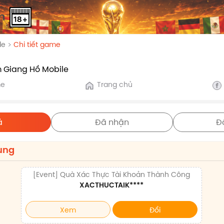
de
Chi tiết game
 Giang Hồ Mobile
me
Trang chủ
ả
Đã nhận
Đ
ung
[Event] Quà Xác Thực Tài Khoản Thành Công
XACTHUCTAIK****
Xem
Đổi