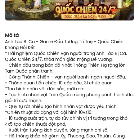
Mô tả
Anh Tào Bị Ca - Game Đấu Tướng Trí Tuệ - Quốc Chiến
Không Hồi Kết
*Trải nghiệm Quốc Chiến vạn người trong Anh Tào Bị Ca.
Quốc Chiến 24/7, thỏa mãn giấc mộng Đế Vương.
- Chiến đấu trong bản đồ Nhất Thống Thiên Hạ rộng lớn,
Tam Quốc phân tranh.
- Công Thành Chiến – vạn người tranh, ngàn người đấu.
- Thăng quan tiến chức: 10 cấp bậc, 31 chức quan.
*Tạo hình nhân vật đặc sắc, mới mẻ:
- Tạo hình nhân vật Tam Quốc mang phong cách hài hước,
giải trí cực mạnh.
- Quy tụ rất nhiều tạo hình nhân vật được yêu thích.
*Chiến thuật đa dạng với đội hình 10vs10:
- 10 tướng xuất trận, tự do tùy chỉnh vị trí tướng trong khổ
4x5 tạo chiến thuật đột phá.
- Xuất trận tướng kích duyên, tăng mạnh chỉ số.
- Hệ thống khắc hệ gồm: Kỵ, Thương, Đao, Thuẫn, Cung,