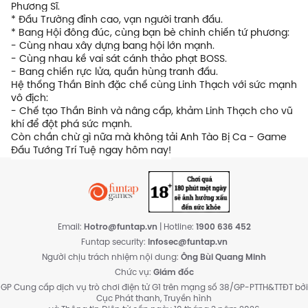
Phương Sĩ.
* Đấu Trường đỉnh cao, vạn người tranh đấu.
* Bang Hội đông đúc, cùng bạn bè chinh chiến tứ phương:
- Cùng nhau xây dựng bang hội lớn mạnh.
- Cùng nhau kề vai sát cánh thảo phạt BOSS.
- Bang chiến rực lửa, quần hùng tranh đấu.
Hệ thống Thần Binh đặc chế cùng Linh Thạch với sức mạnh
vô địch:
- Chế tạo Thần Binh và nâng cấp, khảm Linh Thạch cho vũ
khí để đột phá sức mạnh.
Còn chần chừ gì nữa mà không tải Anh Tào Bị Ca - Game
Đấu Tướng Trí Tuệ ngay hôm nay!
Email:
Hotro@funtap.vn
| Hotline:
1900 636 452
Funtap security:
Infosec@funtap.vn
Người chịu trách nhiệm nội dung:
Ông Bùi Quang Minh
Chức vụ:
Giám đốc
GP Cung cấp dịch vụ trò chơi điện tử G1 trên mạng số 38/GP-PTTH&TTĐT bởi
Cục Phát thanh, Truyền hình