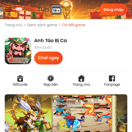
Đăng nhập
Trang chủ
Danh sách game
Chi tiết game
Anh Tào Bị Ca
Tam Quốc
Chơi ngay
Giftcode
Nạp tiền
Trang chủ
Fanpage